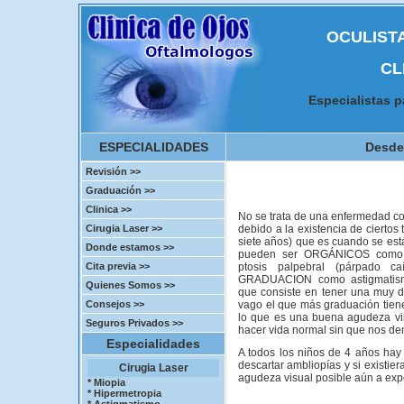
OCULISTAS
CL
Especialistas p
ESPECIALIDADES
Desde 
Revisión >>
Graduación >>
Clinica >>
No se trata de una enfermedad co
Cirugia Laser >>
debido a la existencia de ciertos
siete años) que es cuando se está
Donde estamos >>
pueden ser ORGÁNICOS como ca
Cita previa >>
ptosis palpebral (párpado 
GRADUACION como astigmatismo
Quienes Somos >>
que consiste en tener una muy 
Consejos >>
vago el que más graduación tiene
lo que es una buena agudeza vis
Seguros Privados >>
hacer vida normal sin que nos de
Especialidades
A todos los niños de 4 años hay 
descartar ambliopías y si existiera
Cirugia Laser
agudeza visual posible aún a exp
* Miopia
* Hipermetropia