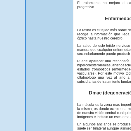
El tratamiento no mejora el ca
progresivo.
Enfermedad
La retina es el tejido más noble d
recoge la información que llega 
óptico hasta nuestro cerebro.
La salud de este tejido nervio
manera que cualquier enfermedad 
secundariamente puede producir un
Puede aparecer una retinopatía e
hipercolesterolemias, arterioescl
estados trombóticos (enfermeda
vasculares). Por este motivo tod
oftalmólogo una vez al año a f
subsidiarias de tratamiento fund
Dmae (degeneració
La mácula es la zona más importa
la misma, es donde existe una m
de nuestra visión central cualquie
imágenes e incluso un escotoma (p
En algunos ancianos se produce
suele ser bilateral aunque asimé