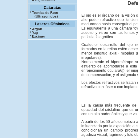
* Astigmatismo
Defe
Cataratas
*
Tecnica de Faco
El ojo es el órgano de la visión 
(Ultrasonidos)
alto poder refractivo que funci
Laseres Oftalmicos
madurando hasta conseguir el per
Es equivalente a una cámara foto
* Argon
acuoso y vítreo son las lentes y 
* Yag
* Excimer
película fotográfica.
Cualquier desarrollo del ojo
formadas en la retina estén dese
menor longitud axial) miopías (
irregulares).
Normalmente el hipermétrope ve
esfuerzo de acomodarse a esta s
enrojecimiento ocularâ€¦), el mi
de compensación, y el astigmata v
Los efectos refractivos se tratan 
refractiva con láser o con implant
Es la causa más frecuente de c
opacidad del cristalino que es u
con un alto poder óptico y que v
A partir de los 50 años empieza 
influenciada por la exposición al
condicionan un cambio progres
agudeza visual, lagrimeo y fotofo