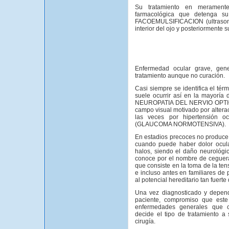
Su tratamiento en meramente
farmacológica que detenga su
FACOEMULSIFICACION (ultrasonido
interior del ojo y posteriormente su
Enfermedad ocular grave, gener
tratamiento aunque no curación.
Casi siempre se identifica el té
suele ocurrir así en la mayoría
NEUROPATIA DEL NERVIO OPTICO c
campo visual motivado por alterac
las veces por hipertensión o
(GLAUCOMA NORMOTENSIVA).
En estadios precoces no produce
cuando puede haber dolor ocular 
halos, siendo el daño neurológic
conoce por el nombre de ceguera 
que consiste en la toma de la ten
e incluso antes en familiares d
al potencial hereditario tan fuerte
Una vez diagnosticado y depend
paciente, compromiso que este 
enfermedades generales que co
decide el tipo de tratamiento a 
cirugía.